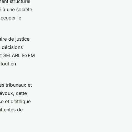
ent structurel
é à une société
occuper le
ire de justice,
e décisions
rmat SELARL ExEM
 tout en
es tribunaux et
révoux, cette
e et d’éthique
attentes de