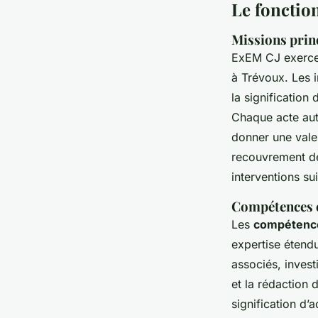
Le fonctio
Missions prin
ExEM CJ exerc
à Trévoux. Les i
la signification 
Chaque acte aut
donner une valeu
recouvrement de 
interventions su
Compétences e
Les
compétence
expertise étend
associés, invest
et la rédaction 
signification d’