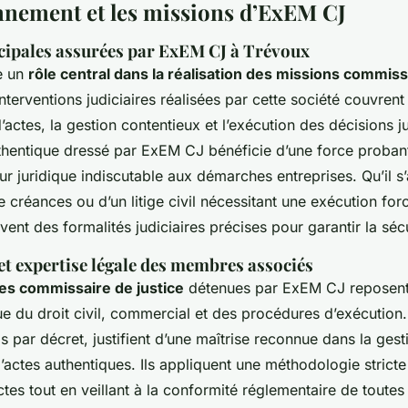
nnement et les missions d’ExEM CJ
cipales assurées par ExEM CJ à Trévoux
e un
rôle central dans la réalisation des missions commiss
nterventions judiciaires réalisées par cette société couvren
d’actes, la gestion contentieux et l’exécution des décisions ju
hentique dressé par ExEM CJ bénéficie d’une force proban
r juridique indiscutable aux démarches entreprises. Qu’il s’
créances ou d’un litige civil nécessitant une exécution for
ivent des formalités judiciaires précises pour garantir la sécu
t expertise légale des membres associés
s commissaire de justice
détenues par ExEM CJ reposent
ue du droit civil, commercial et des procédures d’exécutio
is par décret, justifient d’une maîtrise reconnue dans la ges
d’actes authentiques. Ils appliquent une méthodologie stricte
actes tout en veillant à la conformité réglementaire de toutes