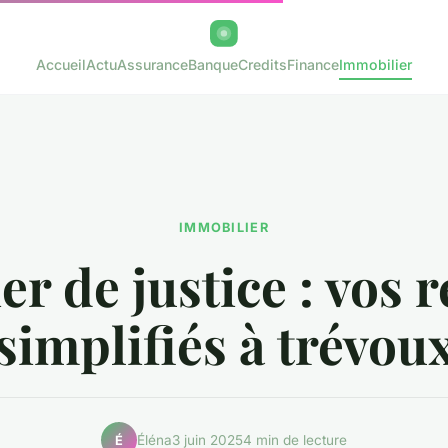
Accueil
Actu
Assurance
Banque
Credits
Finance
Immobilier
IMMOBILIER
er de justice : vos 
simplifiés à trévou
Éléna
3 juin 2025
4 min de lecture
É