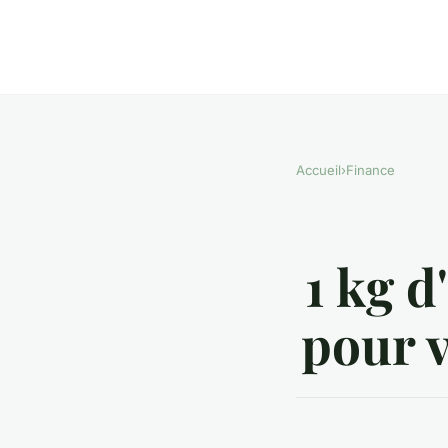
Accueil
›
Finance
1 kg d
pour v