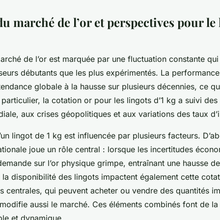
u marché de l’or et perspectives pour le 
arché de l’or est marquée par une fluctuation constante qui 
isseurs débutants que les plus expérimentés. La performance
tendance globale à la hausse sur plusieurs décennies, ce qui 
particulier, la cotation or pour les lingots d’1 kg a suivi des
ale, aux crises géopolitiques et aux variations des taux d’i
’un lingot de 1 kg est influencée par plusieurs facteurs. D’ab
ionale joue un rôle central : lorsque les incertitudes écon
demande sur l’or physique grimpe, entraînant une hausse des
t la disponibilité des lingots impactent également cette cotat
s centrales, qui peuvent acheter ou vendre des quantités i
 modifie aussi le marché. Ces éléments combinés font de la 
ible et dynamique.