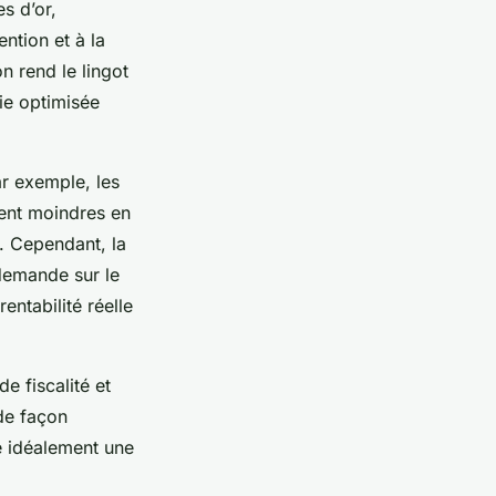
s d’or,
ntion et à la
on rend le lingot
ie optimisée
Par exemple, les
ment moindres en
l. Cependant, la
 demande sur le
entabilité réelle
e fiscalité et
 de façon
e idéalement une