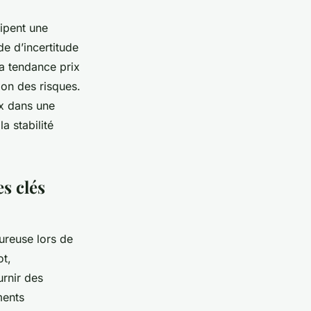
cipent une
e d’incertitude
la tendance prix
tion des risques.
ux dans une
la stabilité
es clés
ureuse lors de
ot,
rnir des
ments