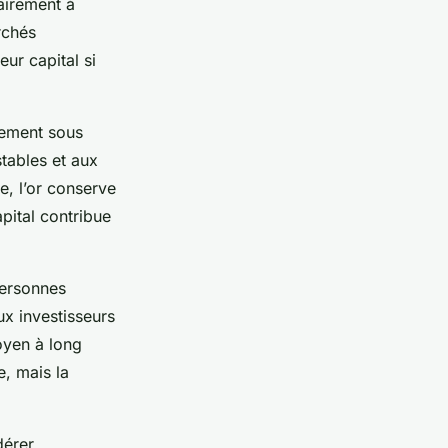
airement à
rchés
ur capital si
èrement sous
stables et aux
e, l’or conserve
pital contribue
 personnes
ux investisseurs
oyen à long
e, mais la
dérer