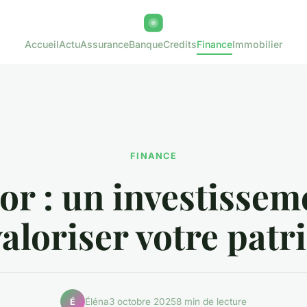
Accueil
Actu
Assurance
Banque
Credits
Finance
Immobilier
FINANCE
'or : un investissem
aloriser votre pat
Éléna
3 octobre 2025
8 min de lecture
É