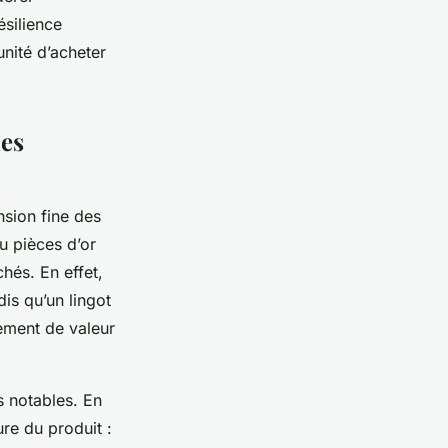
ésilience
nité d’acheter
mes
nsion fine des
ou pièces d’or
chés. En effet,
dis qu’un lingot
ement de valeur
s notables. En
ure du produit :