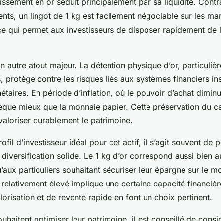
issement en or séduit principalement par sa liquidité. Contr
nts, un lingot de 1 kg est facilement négociable sur les ma
ce qui permet aux investisseurs de disposer rapidement de le
un autre atout majeur. La détention physique d’or, particuli
, protège contre les risques liés aux systèmes financiers in
étaires. En période d’inflation, où le pouvoir d’achat diminu
sèque mieux que la monnaie papier. Cette préservation du ca
à valoriser durablement le patrimoine.
ofil d’investisseur idéal pour cet actif, il s’agit souvent de
diversification solide. Le 1 kg d’or correspond aussi bien a
aux particuliers souhaitant sécuriser leur épargne sur le m
relativement élevé implique une certaine capacité financièr
alorisation et de revente rapide en font un choix pertinent.
uhaitent optimiser leur patrimoine, il est conseillé de consi